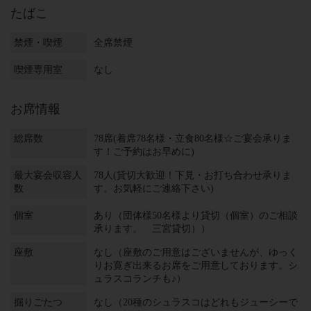
たばこ
禁煙・喫煙
全席禁煙
喫煙専用室
なし
お席情報
総席数
78席(着席78名様・立食80名様☆ご宴会承りま
す！ご予約はお早めに)
最大宴会収容人
78人(貸切大歓迎！下見・お打ち合わせ承りま
数
す。お気軽にご連絡下さい)
個室
あり（団体様50名様より貸切（個室）のご相談
承ります。 三宮貸切））
座敷
なし（座敷のご用意はございませんが、ゆっく
りお寛ぎ出来るお席をご用意しております。シ
ュラスコランチも♪）
掘りごたつ
なし（20種のシュラスコはどれもジューシーで