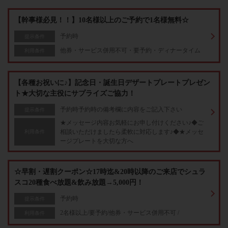
【幹事様必見！！】10名様以上のご予約で1名様無料☆
予約時
提示条件
他券・サービス併用不可・要予約・ディナータイム
利用条件
【各種お祝いに♪】記念日・誕生日デザートプレートプレゼン
ト★大切な主役にサプライズご協力！
予約時予約時の備考欄に内容をご記入下さい
提示条件
★メッセージ内容お気軽にお申し付けください♪◆ご
相談いただけましたら柔軟に対応します♪◆★メッセ
利用条件
ージプレートを大切な方へ
☆早割・遅割クーポン☆17時迄&20時以降のご来店でシュラ
スコ20種食べ放題&飲み放題→5,000円！
予約時
提示条件
2名様以上/要予約/他券・サービス併用不可 /
利用条件