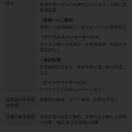
組み
体調不良の方への自粛呼びかけあり
店内に消
毒液設置
[
客席へのご案内
]
席毎に一定間隔あり
他グループとの相席禁止
[
テーブル/カウンターサービス
]
オーダー時にお客様と一定間隔保持
料理の大
皿提供なし
[
会計処理
]
非接触型決済あり
現金等受け渡し時の手渡し
なし
[
テイクアウトサービス
]
テイクアウト用待ちスペースあり
従業員の安全衛
勤務時の検温
マスク着用
頻繁な手洗い
生管理
店舗の衛生管理
換気設備の設置と換気
多数の人が触れる箇所
の消毒
備品/卓上設置物の消毒