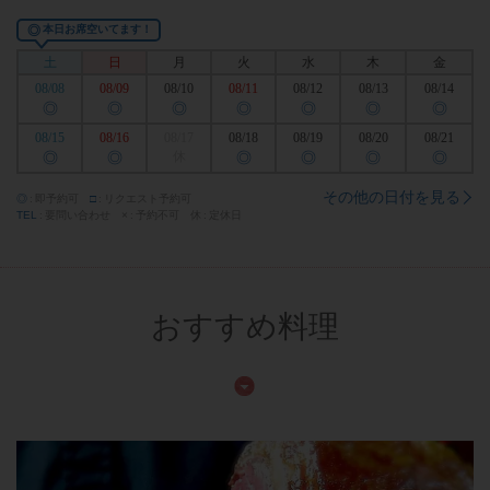
◎
本日お席空いてます！
土
日
月
火
水
木
金
08/08
08/09
08/10
08/11
08/12
08/13
08/14
◎
◎
◎
◎
◎
◎
◎
08/15
08/16
08/17
08/18
08/19
08/20
08/21
◎
◎
休
◎
◎
◎
◎
その他の日付を見る
◎
即予約可
□
リクエスト予約可
TEL
要問い合わせ
×
予約不可
休
定休日
おすすめ料理