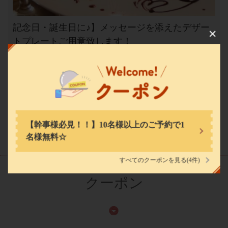
この店舗情報をシェアする
記念日・誕生日に♪】メッセージを添えたデザー
トプレートご用意致します！
シュラスコ&ビアレストラン ALEGRIA 三宮 ミント神戸店
２枚目から1100円税込
（アレグリア 三宮）
メッセージ内容はご予約時にフォームに記載いただくか、店舗
兵庫県神戸市中央区雲井通７-1-1 ミント神戸 8F
までご相談ください♪
https://alegria-koube.owst.jp/
お店情報をコピー
もっと見る
【幹事様必見！！】10名様以上のご予約で1
名様無料☆
すべてのクーポンを見る
(4件)
クーポン
閉じる