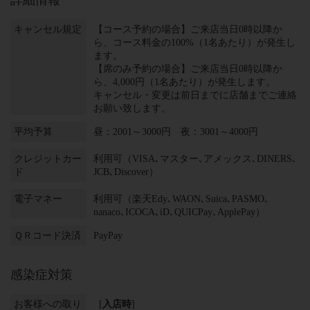
詳細情報
キャンセル規定
【コース予約の場合】ご来店当日0時以降か
ら、コース料金の100%（1名あたり）が発生し
ます。
【席のみ予約の場合】ご来店当日0時以降か
ら、4,000円（1名あたり）が発生します。
キャンセル・変更は前日までに店舗までご連絡
お願い致します。
平均予算
昼：2001～3000円 夜：3001～4000円
クレジットカー
利用可（VISA､マスター､アメックス､DINERS､
ド
JCB､Discover）
電子マネー
利用可（楽天Edy､WAON､Suica､PASMO､
nanaco､ICOCA､iD､QUICPay､ApplePay）
ＱＲコード決済
PayPay
感染症対策
お客様への取り
[
入店時
]