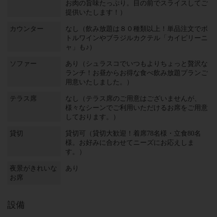
お肉の旨味たっぷり。目の前でスライスしてご
提供いたします！）
カウンター
なし（飲み放題は８０種類以上！単品注文でボ
トルワインやブラジルカクテル「カイピリーニ
ャ」も♪）
ソファー
あり（シュラスコでいつもよりちょっと贅沢な
ランチ！お昼からお得な食べ飲み放題プランご
用意いたしました。）
テラス席
なし（テラス席のご用意はございませんが、
様々なシーンでご利用いただけるお席をご用意
しております。）
貸切
貸切可（貸切大歓迎！着席78名様・立食80名
様。お好みに合わせてニーズにお応えしま
す。）
夜景がきれいな
あり
お席
設備