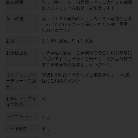
飲み放題
あり（生ビール・自家製カクテル含む８０種類
以上のドリンクをお楽しみ頂けます！）
食べ放題
あり（全２０種類のシュラスコ食べ放題がお楽
しみいただけるコース等ほかにも各種ご用意し
ております！）
お酒
カクテル充実、ワイン充実
お子様連れ
お子様連れ歓迎（ご家族様でのご利用も非常に
ご好評です！お子様にも安全な、良質な食材で
奏でる絶品料理をお楽しみ下さい！）
ウェディングパ
貸切利用可能！予算などご相談承ります♪お気
ーティー・二次
軽にご相談ください。
会
お祝い・サプラ
可
イズ対応
ライブショー
なし
ペット同伴
不可