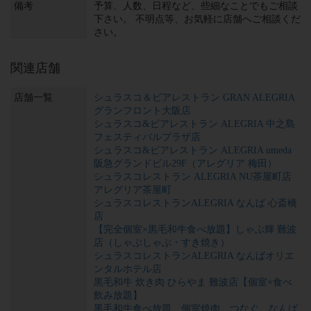
備考
予算、人数、日程など、些細なことでもご相談
下さい。 不明点等、お気軽に店舗へご相談くだ
さい。
関連店舗
店舗一覧
シュラスコ＆ビアレストラン GRAN ALEGRIA
グランフロント大阪店
シュラスコ&ビアレストラン ALEGRIA 中之島
フェスティバルプラザ店
シュラスコ&ビアレストラン ALEGRIA umeda
阪急グランドビル29F（アレグリア 梅田）
シュラスコレストラン ALEGRIA NU茶屋町店
アレグリア茶屋町
シュラスコレストランALEGRIA なんば 心斎橋
店
【完全個室×黒毛和牛食べ放題】しゃぶ輝 難波
店（しゃぶしゃぶ・すき焼き）
シュラスコレストランALEGRIA なんばオリエ
ンタルホテル店
黒毛和牛 炊き肉 ひらやま 難波店【個室×食べ
飲み放題】
黒毛和牛食べ放題 個室焼肉 つなぐ なんば